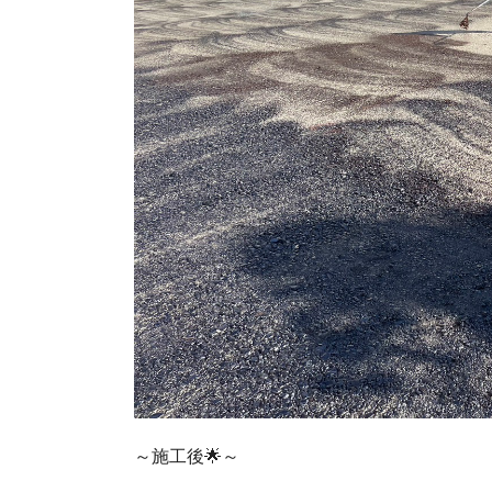
～施工後🌟～