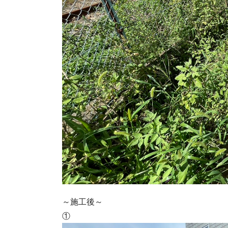
～施工後～
①