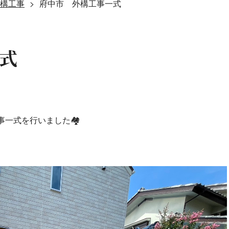
構工事
府中市 外構工事一式
式
事一式を行いました🏘